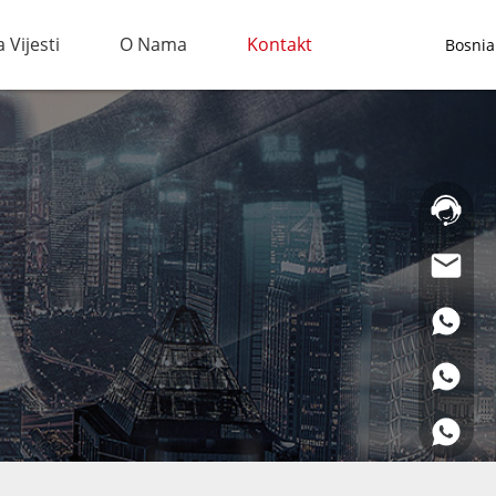
 Vijesti
O Nama
Kontakt
Bosnia
Telefonsk
linija
za
pomoć:
021-
69591888