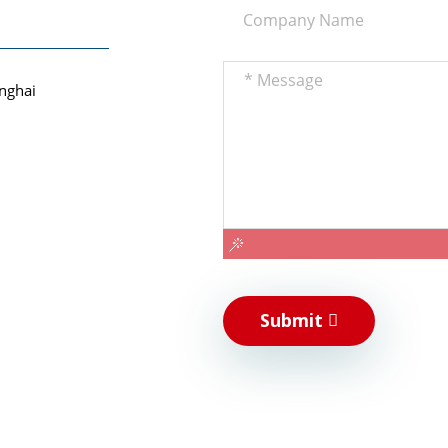
anghai
1
Submit