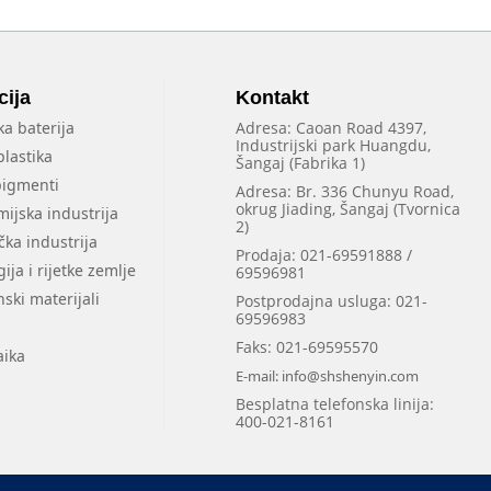
cija
Kontakt
ka baterija
Adresa: Caoan Road 4397,
Industrijski park Huangdu,
lastika
Šangaj (Fabrika 1)
 pigmenti
Adresa: Br. 336 Chunyu Road,
okrug Jiading, Šangaj (Tvornica
ijska industrija
2)
ka industrija
Prodaja: 021-69591888 /
ija i rijetke zemlje
69596981
ski materijali
Postprodajna usluga: 021-
69596983
Faks: 021-69595570
aika
E-mail: info@shshenyin.com
Besplatna telefonska linija:
400-021-8161