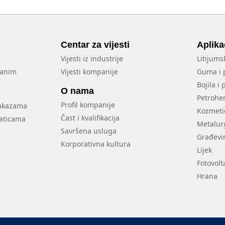
Centar za vijesti
Aplika
Vijesti iz industrije
Litijums
čanim
Vijesti kompanije
Guma i p
Bojila i
O nama
Petrohem
Profil kompanije
makazama
Kozmetič
Čast i kvalifikacija
paticama
Metalurg
Savršena usluga
Građevin
Korporativna kultura
Lijek
Fotovolt
Hrana