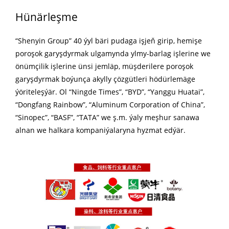
Hünärleşme
“Shenyin Group” 40 ýyl bäri pudaga işjeň girip, hemişe
poroşok garyşdyrmak ulgamynda ylmy-barlag işlerine we
önümçilik işlerine ünsi jemläp, müşderilere poroşok
garyşdyrmak boýunça akylly çözgütleri hödürlemäge
ýöriteleşýär. Ol “Ningde Times”, “BYD”, “Yanggu Huatai”,
“Dongfang Rainbow”, “Aluminum Corporation of China”,
“Sinopec”, “BASF”, “TATA” we ş.m. ýaly meşhur sanawa
alnan we halkara kompaniýalaryna hyzmat edýär.