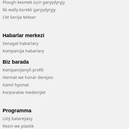
Plough-kesmek üçin garyşdyryjy
Iki wally kürekli garyşdyryjy
CM Seriýa Mikser
Habarlar merkezi
Senagat habarlary
Kompaniýa habarlary
Biz barada
Kompaniýanyň profili
Hormat we hünär derejesi
Kämil hyzmat
Korporatiw medeniýet
Programma
Litiý batareýasy
Rezin we plastik