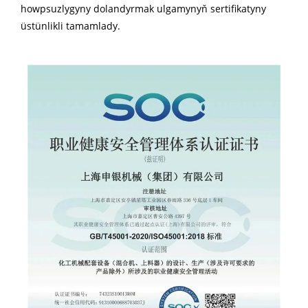
howpsuzlygyny dolandyrmak ulgamynyň sertifikatyny
üstünlikli tamamlady.