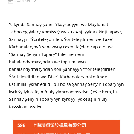
2024-04-18
Ýakynda Şanhaý şäher Ykdysadyýet we Maglumat
Tehnologiýalary Komissiýasy 2023-nji ýylda (ikinji tapgyr)
Şanhaýyň "Ýöriteleşdirilen, Ýöriteleşdirilen we Täze"
Kärhanalarynyň sanawyny resmi taýdan çap etdi we
"Şanhaý Şenyin Topary" bilermenleriň
bahalandyrmasyndan we toplumlaýyn
bahalandyrmasyndan soň Şanhaýyň "Ýöriteleşdirilen,
Ýöriteleşdirilen we Täze" Kärhanalary hökmünde
üstünlikli ykrar edildi, bu bolsa Şanhaý Şenyin Toparynyň
kyrk ýyllyk ösüşiniň uly ykrarnamasydyr. Şeýle hem, bu
Şanhaý Şenyin Toparynyň kyrk ýyllyk ösüşiniň uly
tassyklamasydyr.