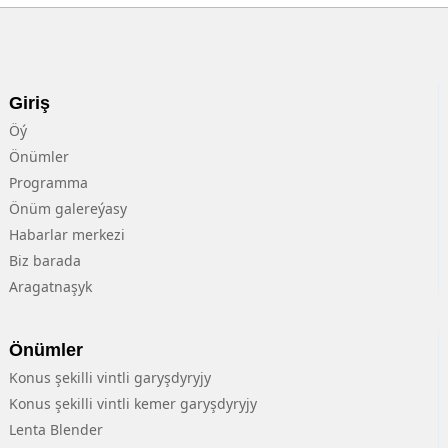
Giriş
Öý
Önümler
Programma
Önüm galereýasy
Habarlar merkezi
Biz barada
Aragatnaşyk
Önümler
Konus şekilli vintli garyşdyryjy
Konus şekilli vintli kemer garyşdyryjy
Lenta Blender