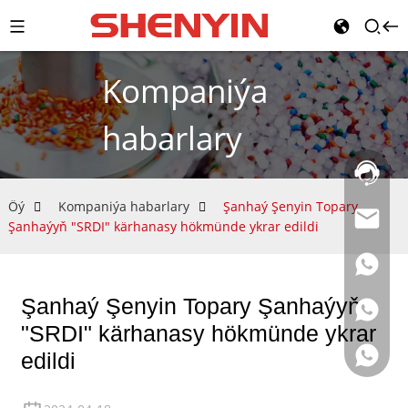
Kompaniýa
habarlary
Gyzgyn
liniýa:
021-
Öý
Kompaniýa habarlary
Şanhaý Şenyin Topary
69591888
Şanhaýyň "SRDI" kärhanasy hökmünde ykrar edildi
Şanhaý Şenyin Topary Şanhaýyň
"SRDI" kärhanasy hökmünde ykrar
edildi