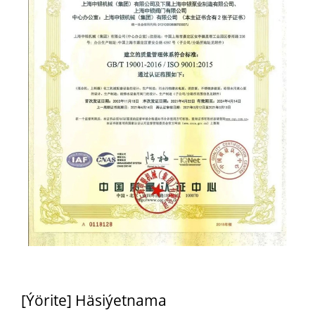
[Ýörite] Häsiýetnama