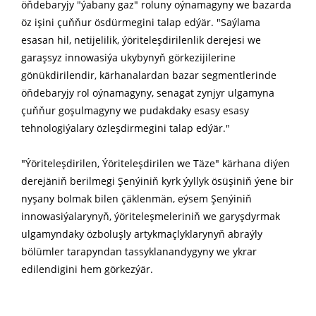
öňdebaryjy "ýabany gaz" roluny oýnamagyny we bazarda
öz işini çuňňur ösdürmegini talap edýär. "Saýlama
esasan hil, netijelilik, ýöriteleşdirilenlik derejesi we
garaşsyz innowasiýa ukybynyň görkezijilerine
gönükdirilendir, kärhanalardan bazar segmentlerinde
öňdebaryjy rol oýnamagyny, senagat zynjyr ulgamyna
çuňňur goşulmagyny we pudakdaky esasy esasy
tehnologiýalary özleşdirmegini talap edýär."
"Ýöriteleşdirilen, Ýöriteleşdirilen we Täze" kärhana diýen
derejäniň berilmegi Şenýiniň kyrk ýyllyk ösüşiniň ýene bir
nyşany bolmak bilen çäklenmän, eýsem Şenýiniň
innowasiýalarynyň, ýöriteleşmeleriniň we garyşdyrmak
ulgamyndaky özboluşly artykmaçlyklarynyň abraýly
bölümler tarapyndan tassyklanandygyny we ykrar
edilendigini hem görkezýär.