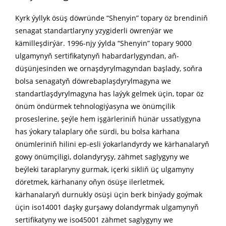
Kyrk ýyllyk ösüş döwründe “Shenyin” topary öz brendiniň
senagat standartlaryny yzygiderli öwrenýär we
kämilleşdirýär. 1996-njy ýylda “Shenyin” topary 9000
ulgamynyň sertifikatynyň habardarlygyndan, aň-
düşünjesinden we ornaşdyrylmagyndan başlady, soňra
bolsa senagatyň döwrebaplaşdyrylmagyna we
standartlaşdyrylmagyna has laýyk gelmek üçin, topar öz
önüm öndürmek tehnologiýasyna we önümçilik
proseslerine, şeýle hem işgärleriniň hünär ussatlygyna
has ýokary talaplary öňe sürdi, bu bolsa kärhana
önümleriniň hilini ep-esli ýokarlandyrdy we kärhanalaryň
gowy önümçiligi, dolandyryşy, zähmet saglygyny we
beýleki taraplaryny gurmak, içerki sikliň üç ulgamyny
döretmek, kärhanany oňyn ösüşe ilerletmek,
kärhanalaryň durnukly ösüşi üçin berk binýady goýmak
üçin iso14001 daşky gurşawy dolandyrmak ulgamynyň
sertifikatyny we iso45001 zähmet saglygyny we