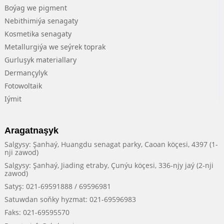
Boýag we pigment
Nebithimiýa senagaty
Kosmetika senagaty
Metallurgiýa we seýrek toprak
Gurluşyk materiallary
Dermançylyk
Fotowoltaik
Iýmit
Aragatnaşyk
Salgysy: Şanhaý, Huangdu senagat parky, Caoan köçesi, 4397 (1-
nji zawod)
Salgysy: Şanhaý, Jiading etraby, Çunýu köçesi, 336-njy jaý (2-nji
zawod)
Satyş: 021-69591888 / 69596981
Satuwdan soňky hyzmat: 021-69596983
Faks: 021-69595570