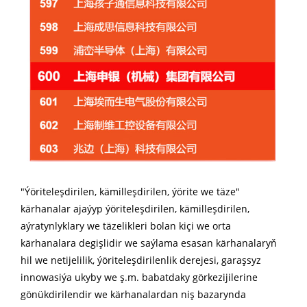
"Ýöriteleşdirilen, kämilleşdirilen, ýörite we täze"
kärhanalar ajaýyp ýöriteleşdirilen, kämilleşdirilen,
aýratynlyklary we täzelikleri bolan kiçi we orta
kärhanalara degişlidir we saýlama esasan kärhanalaryň
hil we netijelilik, ýöriteleşdirilenlik derejesi, garaşsyz
innowasiýa ukyby we ş.m. babatdaky görkezijilerine
gönükdirilendir we kärhanalardan niş bazarynda