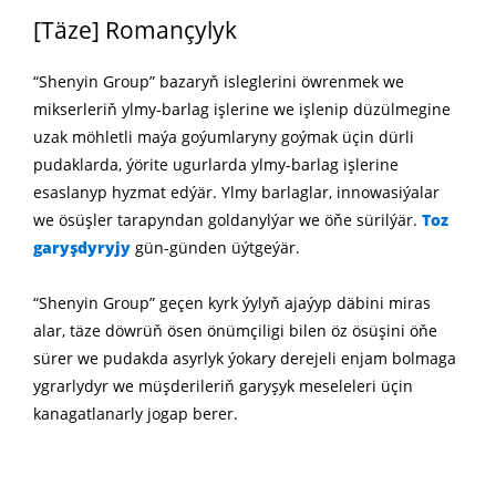
[Täze] Romançylyk
“Shenyin Group” bazaryň isleglerini öwrenmek we
mikserleriň ylmy-barlag işlerine we işlenip düzülmegine
uzak möhletli maýa goýumlaryny goýmak üçin dürli
pudaklarda, ýörite ugurlarda ylmy-barlag işlerine
esaslanyp hyzmat edýär. Ylmy barlaglar, innowasiýalar
we ösüşler tarapyndan goldanylýar we öňe sürilýär.
Toz
garyşdyryjy
gün-günden üýtgeýär.
“Shenyin Group” geçen kyrk ýylyň ajaýyp däbini miras
alar, täze döwrüň ösen önümçiligi bilen öz ösüşini öňe
sürer we pudakda asyrlyk ýokary derejeli enjam bolmaga
ygrarlydyr we müşderileriň garyşyk meseleleri üçin
kanagatlanarly jogap berer.