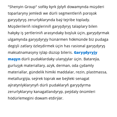
"Shenyin Group" soňky kyrk ýylyň dowamynda müşderi
toparlaryny jemledi we dürli segmentleriň poroşok
garyşdyryş zerurlyklarynda baý tejribe toplady.
Müşderileriň islegleriniň garyşdyryş talaplary bilen
hakyky iş şertleriniň arasyndaky boşluk üçin, garyşdyrmak
ulgamynda garyşdyryjy hünärmen hökmünde biz pudaga
degişli zatlary özleşdirmek üçin has rasional garyşdyryş
maksatnamasyny işläp düzüp bileris.
Garyşdyryjy
maşyn
dürli pudaklardaky ulanyjylar üçin. Batareýa,
gurluşyk materiallary, azyk, derman, oda çydamly
materiallar, gündelik himiki maddalar, rezin, plastmassa,
metallurgiýa, seýrek toprak we beýleki senagat
aýratynlyklarynyň dürli pudaklaryň garyşdyrma
zerurlyklaryny kanagatlandyryp, peýdaly önümleri
hödürlemegini dowam etdirýär.