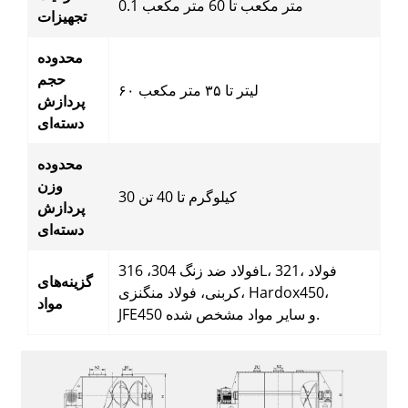
0.1 متر مکعب تا 60 متر مکعب
تجهیزات
محدوده
حجم
۶۰ لیتر تا ۳۵ متر مکعب
پردازش
دسته‌ای
محدوده
وزن
30 کیلوگرم تا 40 تن
پردازش
دسته‌ای
فولاد ضد زنگ 304، 316L، 321، فولاد
گزینه‌های
کربنی، فولاد منگنزی، Hardox450،
مواد
JFE450 و سایر مواد مشخص شده.