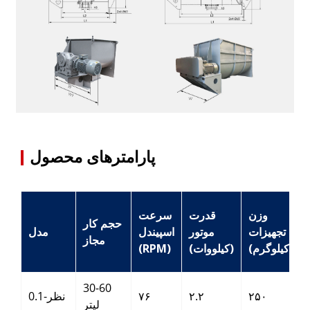
پارامترهای محصول
وزن
قدرت
سرعت
حجم کار
تجهیزات
موتور
اسپیندل
مدل
مجاز
(کیلوگرم)
(کیلووات)
(RPM)
30-60
۲۵۰
۲.۲
۷۶
نظر-0.1
لیتر