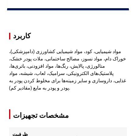
انبار انیسون → نقاله حلزونی → انبار مواد
پیکربندی H:
اولیه → مخلوط کردن → انبار مواد انتقالی → کامیون
س: سیاست گارانتی محصول شما چیست؟
کاربرد
س: آیا راهکارهای هدفمندی برای مواد چسبنده، چسبنده یا
مواد منفجره قابل اشتعال دارید؟
مواد شیمیایی، کود، مواد شیمیایی کشاورزی (دامپزشکی)،
خوراک دام، مواد نسوز، مصالح ساختمانی، ملات پودر خشک،
س: آیا تخفیف قیمت برای سفارشات عمده و مشتریان
متالورژی، پالایش، رنگ‌ها، مواد افزودنی، باتری‌ها،
تعاونی بلندمدت وجود دارد؟
پلاستیک‌های الکترونیکی، سرامیک، لعاب، شیشه، مواد
غذایی، داروسازی و سایر زمینه‌ها برای مخلوط کردن پودر به
پودر و پودر به مایع (مقادیر کم).
مشخصات تجهیزات
ظرفیت